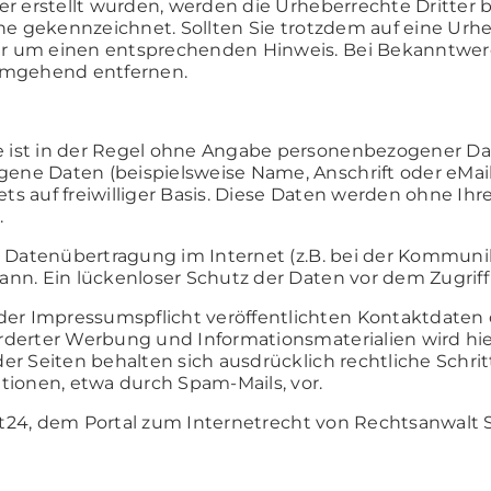
ber erstellt wurden, werden die Urheberrechte Dritter
lche gekennzeichnet. Sollten Sie trotzdem auf eine Ur
ir um einen entsprechenden Hinweis. Bei Bekanntwe
 umgehend entfernen.
 ist in der Regel ohne Angabe personenbezogener Dat
ene Daten (beispielsweise Name, Anschrift oder eMai
stets auf freiwilliger Basis. Diese Daten werden ohne 
.
e Datenübertragung im Internet (z.B. bei der Kommunik
nn. Ein lückenloser Schutz der Daten vor dem Zugriff 
r Impressumspflicht veröffentlichten Kontaktdaten 
rderter Werbung und Informationsmaterialien wird hi
er Seiten behalten sich ausdrücklich rechtliche Schrit
onen, etwa durch Spam-Mails, vor.
24, dem Portal zum Internetrecht von Rechtsanwalt S