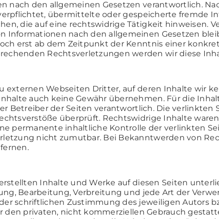
en nach den allgemeinen Gesetzen verantwortlich. Nach
verpflichtet, übermittelte oder gespeicherte fremde
en, die auf eine rechtswidrige Tätigkeit hinweisen. 
n Informationen nach den allgemeinen Gesetzen bleib
doch erst ab dem Zeitpunkt der Kenntnis einer konkr
rechenden Rechtsverletzungen werden wir diese Inh
u externen Webseiten Dritter, auf deren Inhalte wir k
Inhalte auch keine Gewähr übernehmen. Für die Inhalte
der Betreiber der Seiten verantwortlich. Die verlinkt
echtsverstöße überprüft. Rechtswidrige Inhalte ware
ne permanente inhaltliche Kontrolle der verlinkten Se
rletzung nicht zumutbar. Bei Bekanntwerden von Re
fernen.
 erstellten Inhalte und Werke auf diesen Seiten unte
igung, Bearbeitung, Verbreitung und jede Art der Verw
er schriftlichen Zustimmung des jeweiligen Autors bz
ür den privaten, nicht kommerziellen Gebrauch gestatte